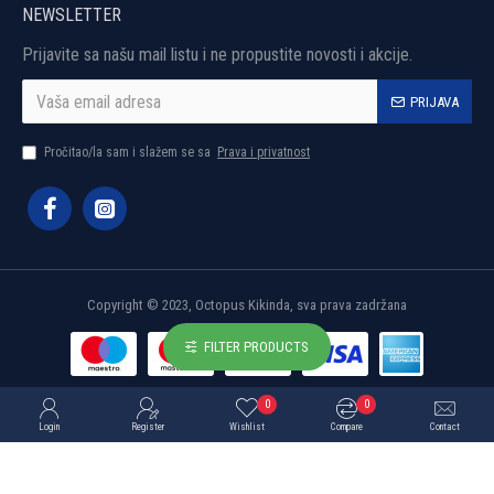
NEWSLETTER
Prijavite sa našu mail listu i ne propustite novosti i akcije.
PRIJAVA
Pročitao/la sam i slažem se sa
Prava i privatnost
Copyright © 2023, Octopus Kikinda, sva prava zadržana
FILTER PRODUCTS
0
0
Login
Register
Wishlist
Compare
Contact