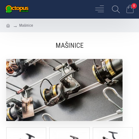
0
Mašinice
MAŠINICE