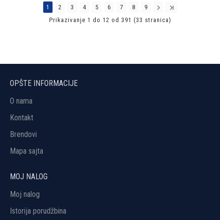
1
2
3
4
5
6
7
8
9
Prikazivanje 1 do 12 od 391 (33 stranica)
OPŠTE INFORMACIJE
O nama
Kontakt
Brendovi
Mapa sajta
MOJ NALOG
Moj nalog
Istorija porudžbina