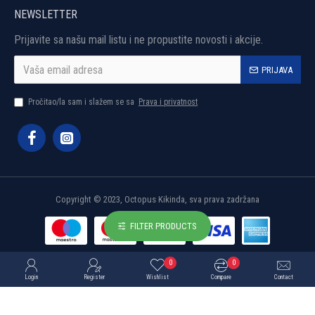
NEWSLETTER
Prijavite sa našu mail listu i ne propustite novosti i akcije.
PRIJAVA
Pročitao/la sam i slažem se sa
Prava i privatnost
Copyright © 2023, Octopus Kikinda, sva prava zadržana
FILTER PRODUCTS
0
0
Login
Register
Wishlist
Compare
Contact