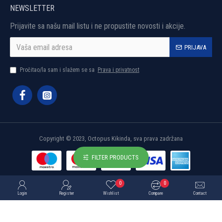
NEWSLETTER
Prijavite sa našu mail listu i ne propustite novosti i akcije.
PRIJAVA
Pročitao/la sam i slažem se sa
Prava i privatnost
Copyright © 2023, Octopus Kikinda, sva prava zadržana
FILTER PRODUCTS
0
0
Login
Register
Wishlist
Compare
Contact