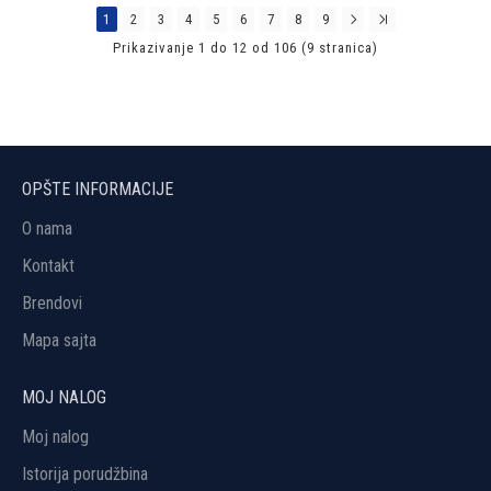
1
2
3
4
5
6
7
8
9
Prikazivanje 1 do 12 od 106 (9 stranica)
OPŠTE INFORMACIJE
O nama
Kontakt
Brendovi
Mapa sajta
MOJ NALOG
Moj nalog
Istorija porudžbina