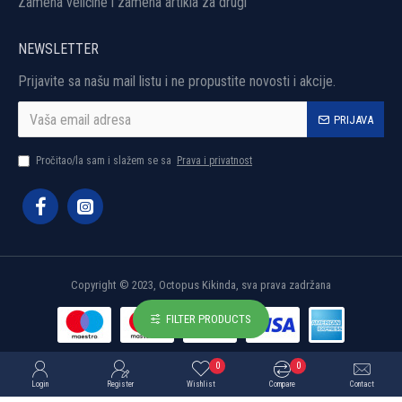
Zamena veličine i zamena artikla za drugi
NEWSLETTER
Prijavite sa našu mail listu i ne propustite novosti i akcije.
PRIJAVA
Pročitao/la sam i slažem se sa
Prava i privatnost
Copyright © 2023, Octopus Kikinda, sva prava zadržana
FILTER PRODUCTS
0
0
Login
Register
Wishlist
Compare
Contact