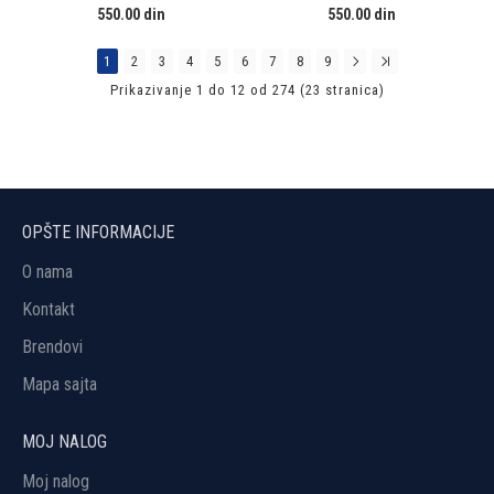
550.00 din
550.00 din
1
2
3
4
5
6
7
8
9
Prikazivanje 1 do 12 od 274 (23 stranica)
OPŠTE INFORMACIJE
O nama
Kontakt
Brendovi
Mapa sajta
MOJ NALOG
Moj nalog