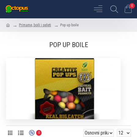
0
Primame, boili i peleti
Pop up boile
POP UP BOILE
0