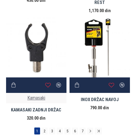
450.00 din
REST
1,170.00 din
Kamasaki
INOX DRŽAC NAVOJ
790.00 din
KAMASAKI ZADNJI DRŽAC
320.00 din
1
2
3
4
5
6
7