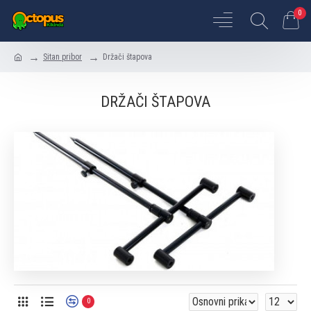
0
Sitan pribor
Držači štapova
DRŽAČI ŠTAPOVA
0