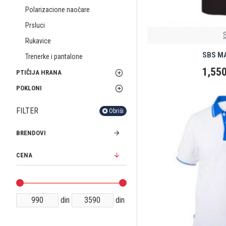
Polarizacione naočare
Prsluci
Rukavice
SBS MA
Trenerke i pantalone
1,550
PTIČIJA HRANA
POKLONI
FILTER
Obriši
BRENDOVI
CENA
din
din