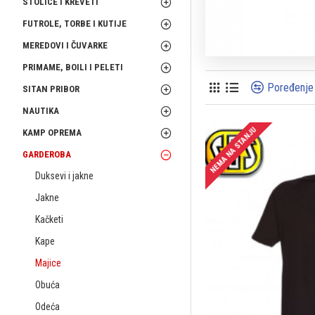
STOLICE I KREVETI
FUTROLE, TORBE I KUTIJE
MEREDOVI I ČUVARKE
PRIMAME, BOILI I PELETI
Poređenje
SITAN PRIBOR
NAUTIKA
NEMA NA STANJU
KAMP OPREMA
GARDEROBA
Duksevi i jakne
Jakne
Kačketi
Kape
Majice
Obuća
Odeća