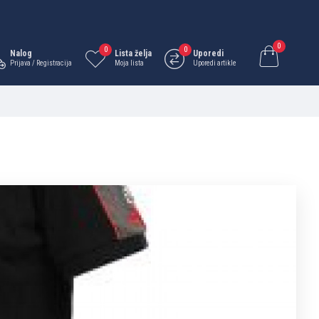
0
0
0
Nalog
Lista želja
Uporedi
Prijava / Registracija
Moja lista
Uporedi artikle