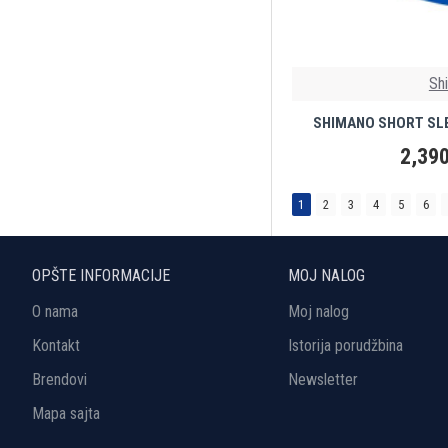
Sh
SHIMANO SHORT SLE
2,390
1
2
3
4
5
6
OPŠTE INFORMACIJE
MOJ NALOG
O nama
Moj nalog
Kontakt
Istorija porudžbina
Brendovi
Newsletter
Mapa sajta