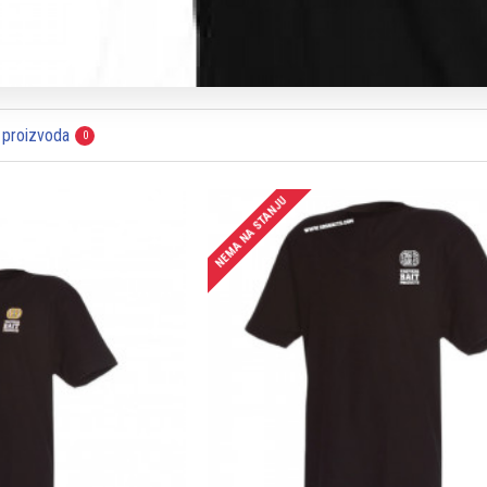
 proizvoda
0
NEMA NA STANJU