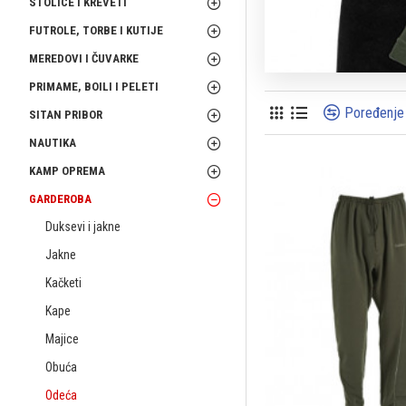
STOLICE I KREVETI
FUTROLE, TORBE I KUTIJE
MEREDOVI I ČUVARKE
PRIMAME, BOILI I PELETI
Poređenje
SITAN PRIBOR
NAUTIKA
KAMP OPREMA
GARDEROBA
Duksevi i jakne
Jakne
Kačketi
Kape
Majice
Obuća
Odeća