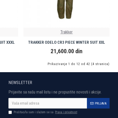
Trakker
UIT XXXL
TRAKKER ODELO CR3 PIECE WINTER SUIT XXL
21,600.00 din
Prikazivanje 1 do 12 od 42 (4 stranica)
NEWSLETTER
Prijavite sa našu mail listu i ne propustite novosti i akcije.
PRIJAVA
Pročitao/la sam i slažem se sa
Prava i privatnost