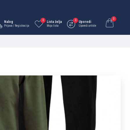
0
0
0
Nalog
Lista želja
Uporedi
Prijava / Registracija
Moja lista
Uporedi artikle