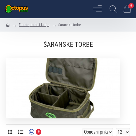
0
Futrole, torbe i kutije
Šaranske torbe
ŠARANSKE TORBE
0