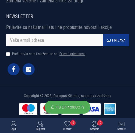
Zamena veličine i zamena artikla za drugi
NEWSLETTER
Prijavite sa našu mail listu i ne propustite novosti i akcije.
PRIJAVA
Pročitao/la sam i slažem se sa
Prava i privatnost
Copyright © 2023, Octopus Kikinda, sva prava zadržana
FILTER PRODUCTS
0
0
Login
Register
Wishlist
Compare
Contact