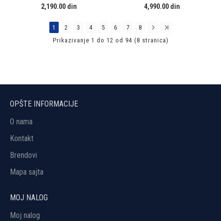
2,190.00 din
4,990.00 din
1
2
3
4
5
6
7
8
Prikazivanje 1 do 12 od 94 (8 stranica)
OPŠTE INFORMACIJE
O nama
Kontakt
Brendovi
Mapa sajta
MOJ NALOG
Moj nalog