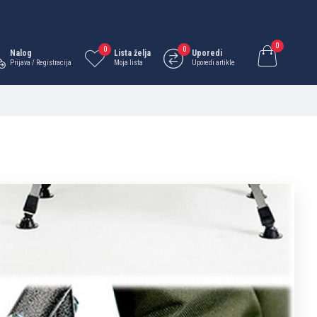
0
0
0
Nalog
Lista želja
Uporedi
Prijava / Registracija
Moja lista
Uporedi artikle