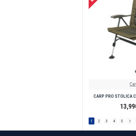
Ca
CARP PRO STOLICA 
13,99
1
2
3
4
5