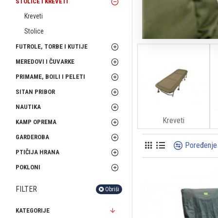
STOLICE I KREVETI
Kreveti
Stolice
FUTROLE, TORBE I KUTIJE
MEREDOVI I ČUVARKE
PRIMAME, BOILI I PELETI
SITAN PRIBOR
NAUTIKA
Kreveti
KAMP OPREMA
GARDEROBA
Poređenje
PTIČIJA HRANA
POKLONI
FILTER
Obriši
KATEGORIJE