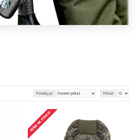
Poređaj po:
Prikaži:
NEMA NA STANJU