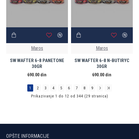
Maros
Maros
SW WAFTER 6-8 PANETONE
SW WAFTER 6-8 N-BUTIRYC
30GR
30GR
690.00 din
690.00 din
1
2
3
4
5
6
7
8
9
Prikazivanje 1 do 12 od 344 (29 stranica)
OPŠTE INFORMACIJE