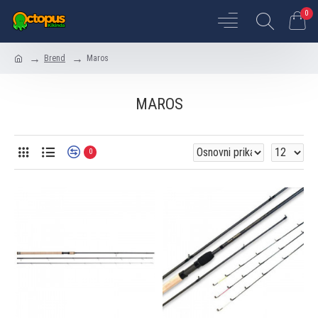
0
Brend
Maros
MAROS
0