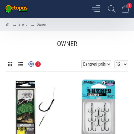
0
Brend
Owner
OWNER
0