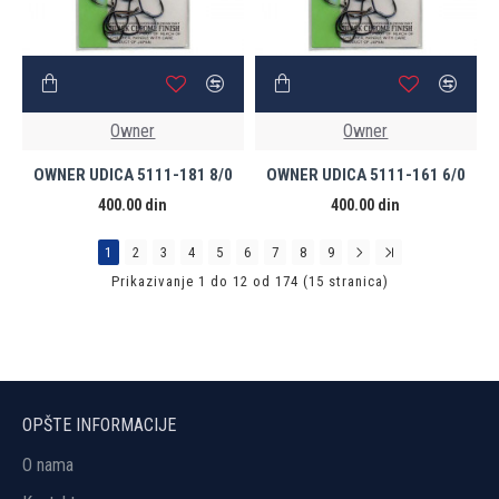
Owner
Owner
OWNER UDICA 5111-181 8/0
OWNER UDICA 5111-161 6/0
400.00 din
400.00 din
1
2
3
4
5
6
7
8
9
Prikazivanje 1 do 12 od 174 (15 stranica)
OPŠTE INFORMACIJE
O nama